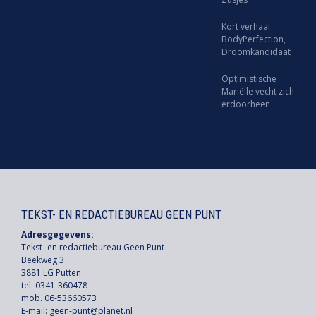
Kort verhaal
BodyPerfection,
Droomkandidaat
Optimistische
Mariëlle vecht zich
erdoorheen
TEKST- EN REDACTIEBUREAU GEEN PUNT
Adresgegevens:
Tekst- en redactiebureau Geen Punt
Beekweg 3
3881 LG Putten
tel. 0341-360478
mob. 06-53660573
E-mail:
geen-punt@planet.nl