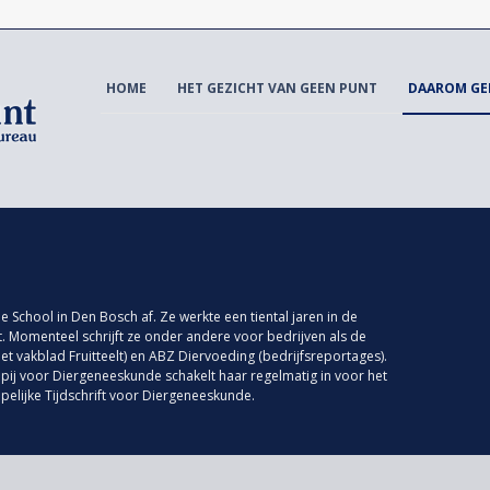
HOME
HET GEZICHT VAN GEEN PUNT
DAAROM GE
 School in Den Bosch af. Ze werkte een tiental jaren in de
lt. Momenteel schrijft ze onder andere voor bedrijven als de
et vakblad Fruitteelt) en ABZ Diervoeding (bedrijfsreportages).
ij voor Diergeneeskunde schakelt haar regelmatig in voor het
pelijke Tijdschrift voor Diergeneeskunde.